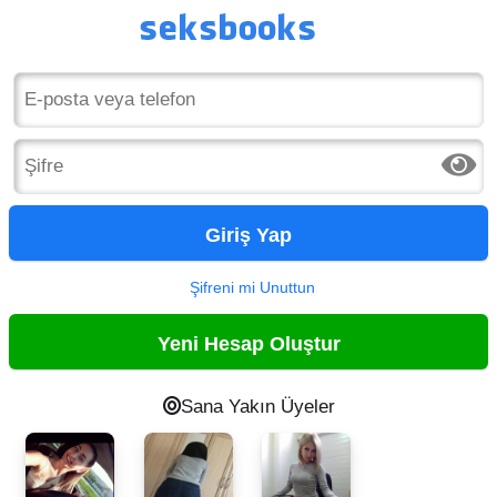
Giriş Yap
Şifreni mi Unuttun
Yeni Hesap Oluştur
Sana Yakın Üyeler