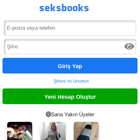
Giriş Yap
Şifreni mi Unuttun
Yeni Hesap Oluştur
Sana Yakın Üyeler