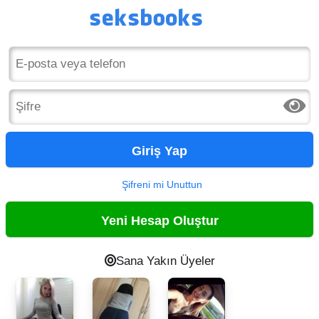
Giriş Yap
Şifreni mi Unuttun
Yeni Hesap Oluştur
Sana Yakın Üyeler