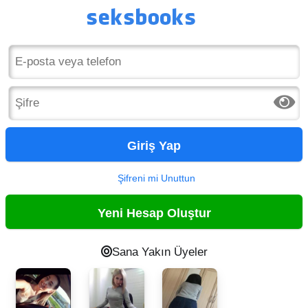
Giriş Yap
Şifreni mi Unuttun
Yeni Hesap Oluştur
Sana Yakın Üyeler